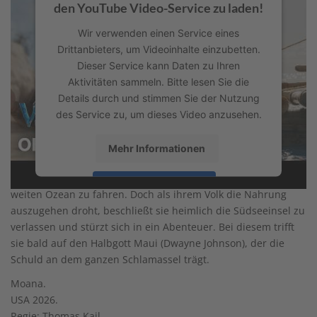
den YouTube Video-Service zu laden!
Wir verwenden einen Service eines
Drittanbieters, um Videoinhalte einzubetten.
Dieser Service kann Daten zu Ihren
Aktivitäten sammeln. Bitte lesen Sie die
Details durch und stimmen Sie der Nutzung
des Service zu, um dieses Video anzusehen.
Mehr Informationen
Häuptlings-Tochter Vaiana ist genervt davon, dass es ihrem
Volk verboten ist, mit den Booten über das Riff hinaus auf den
Akzeptieren
weiten Ozean zu fahren. Doch als ihrem Volk die Nahrung
auszugehen droht, beschließt sie heimlich die Südseeinsel zu
powered by
Usercentrics Consent
Management Platform
&
eRecht24
verlassen und stürzt sich in ein Abenteuer. Bei diesem trifft
sie bald auf den Halbgott Maui (Dwayne Johnson), der die
Schuld an dem ganzen Schlamassel trägt.
Moana.
USA 2026.
Regie: Thomas Kail.