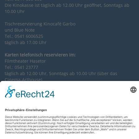
Die Kinokasse ist täglich ab 12.00 Uhr geöffnet, Sonntags ab
10.00 Uhr
Tischreservierung Kinocafé Garbo
und Blue Note
Tel.: 0541 6006525
täglich ab 17.00 Uhr
Karten telefonisch reservieren im:
Filmtheater Hasetor
Tel.: 0541 23777
täglich ab 12.00 Uhr, Sonntags ab 10.00 Uhr (über das
Cinema-Arthouse)
Tischreservierung Kinokneipe 8 1/2
Tel.: 0541 2020179
täglich ab 18.00 Uhr
Impressum
Datenschutzerklärung
AGB