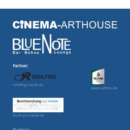
Partner:
rohlfing-musik.de
www.veltins.de
buch-zur-heide.de
BlueNote