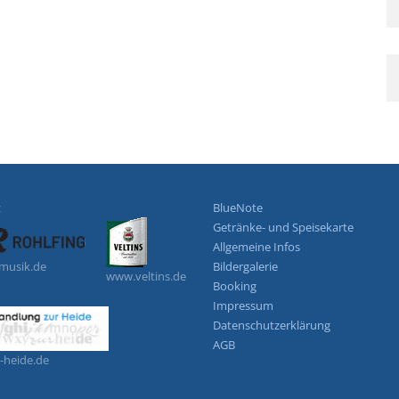
:
BlueNote
Getränke- und Speisekarte
Allgemeine Infos
-musik.de
Bildergalerie
www.veltins.de
Booking
Impressum
Datenschutzerklärung
AGB
-heide.de