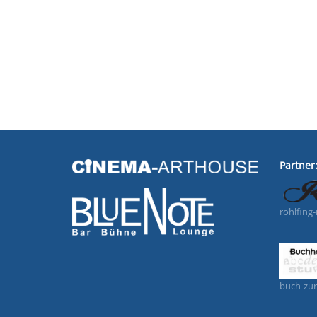
Partner
rohlfing
buch-zur