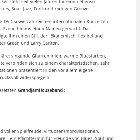
ker steht seit vielen Jahren für einen ebenso
ues, Soul, Jazz, Funk und rockigen Grooves.
ive-DVD sowie zahlreichen internationalen Konzerten
ues-Szene hinaus einen Namen gemacht. Das
gte ihm einen Stil, der „ökonomisch, flexibel und
eter Green und Larry Carlton.
phäre: singende Gitarrenlinien, warme Bluesfarben,
e verbinden sich zu einem charakteristischen, sehr
ationen präsentiert Hilden vor allem eigene
drucksvoll widerspiegeln.
besetzten
GrandJamHouseband
:
voller Spielfreude, virtuoser Improvisationen,
e – ein Pflichttermin für Freunde von Blues, Soul und