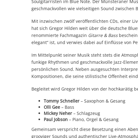
Soulgitarristen im Blue Note. Der Münsteraner Musi
geschmackvollen wie vielseitigen Sound zwischen Bl
Mit inzwischen zwölf veröffentlichten CDs, einer L
hat sich Gregor Hilden weit über die deutsche Bl
renommierte Fachmagazin
Gitarre & Bass
bescheini
elegant“ ist, und verwies dabei auf Einflüsse von P
Im Mittelpunkt seiner Musik steht stets die Atmos
funkige Rhythmen und geschmackvolle Jazz-Element
persönlichen Sound. Neben ausgesuchten Interpret
Kompositionen, die seine stilistische Offenheit ein
Begleitet wird Gregor Hilden von der hochkarätig 
Tommy Schneller
– Saxophon & Gesang
Olli Gee
– Bass
Mickey Neher
– Schlagzeug
Paul Jobson
– Piano, Orgel & Gesang
Gemeinsam verspricht diese Besetzung einen Abend 
grooviger Sounds und authentischer Live-Atmosphär